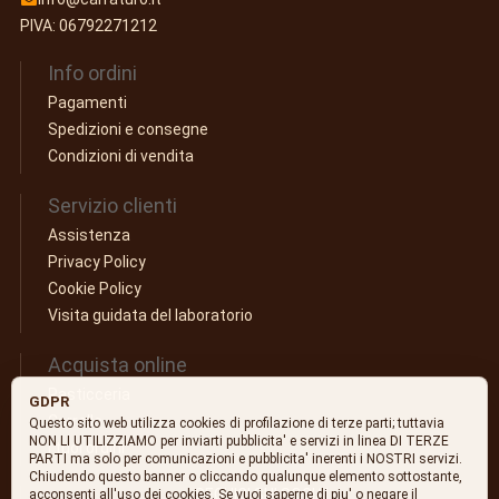
PIVA: 06792271212
Info ordini
Pagamenti
Spedizioni e consegne
Condizioni di vendita
Servizio clienti
Assistenza
Privacy Policy
Cookie Policy
Visita guidata del laboratorio
Acquista online
Pasticceria
GDPR
Carrello
Questo sito web utilizza cookies di profilazione di terze parti; tuttavia
NON LI UTILIZZIAMO per inviarti pubblicita' e servizi in linea DI TERZE
I tuoi ordini
PARTI ma solo per comunicazioni e pubblicita' inerenti i NOSTRI servizi.
Chiudendo questo banner o cliccando qualunque elemento sottostante,
SEGUICI SUI SOCIAL
acconsenti all'uso dei cookies. Se vuoi saperne di piu' o negare il