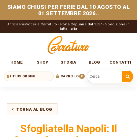
SIAMO CHIUSI PER FERIE DAL 10 AGOSTO AL
01 SETTEMBRE 2026..
Antica Pasticceria Carraturo · Porta Capuana dal 1837 · Spedizione in
tutta Italia
HOME
SHOP
STORIA
BLOG
CONTATTI
I TUOI ORDINI
CARRELLO
0
Cerca nel sito
TORNA AL BLOG
Sfogliatella Napoli: Il