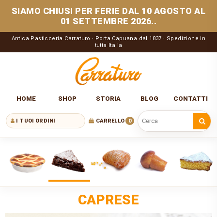
SIAMO CHIUSI PER FERIE DAL 10 AGOSTO AL
01 SETTEMBRE 2026..
Antica Pasticceria Carraturo · Porta Capuana dal 1837 · Spedizione in
tutta Italia
HOME
SHOP
STORIA
BLOG
CONTATTI
I TUOI ORDINI
CARRELLO
0
Cerca nel sito
CAPRESE