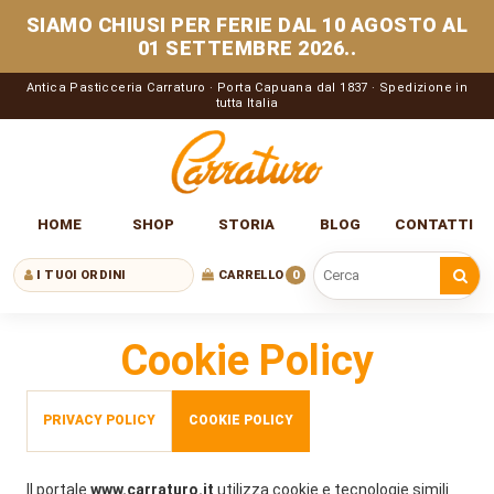
SIAMO CHIUSI PER FERIE DAL 10 AGOSTO AL
01 SETTEMBRE 2026..
Antica Pasticceria Carraturo · Porta Capuana dal 1837 · Spedizione in
tutta Italia
HOME
SHOP
STORIA
BLOG
CONTATTI
I TUOI ORDINI
CARRELLO
0
Cerca nel sito
Cookie Policy
PRIVACY POLICY
COOKIE POLICY
Il portale
www.carraturo.it
utilizza cookie e tecnologie simili