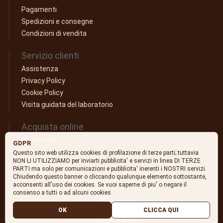
Pagamenti
Spedizioni e consegne
Condizioni di vendita
Servizio clienti
Assistenza
Privacy Policy
Cookie Policy
Visita guidata del laboratorio
Acquista online
Pasticceria
GDPR
Carrello
Questo sito web utilizza cookies di profilazione di terze parti; tuttavia
NON LI UTILIZZIAMO per inviarti pubblicita' e servizi in linea DI TERZE
I tuoi ordini
PARTI ma solo per comunicazioni e pubblicita' inerenti i NOSTRI servizi.
Chiudendo questo banner o cliccando qualunque elemento sottostante,
SEGUICI SUI SOCIAL
acconsenti all'uso dei cookies. Se vuoi saperne di piu' o negare il
consenso a tutti o ad alcuni cookies
Facebook
OK
CLICCA QUI
Instagram