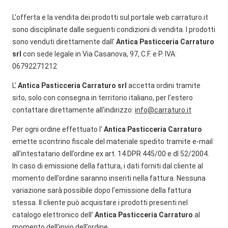
L'offerta e la vendita dei prodotti sul portale web carraturo.it
sono disciplinate dalle seguenti condizioni di vendita. I prodotti
sono venduti direttamente dall'
Antica Pasticceria Carraturo
srl
con sede legale in Via Casanova, 97, C.F. e P. IVA:
06792271212
L'
Antica Pasticceria Carraturo
srl
accetta ordini tramite
sito, solo con consegna in territorio italiano, per l'estero
contattare direttamente all'indirizzo:
info@carraturo.it
Per ogni ordine effettuato l'
Antica Pasticceria Carraturo
emette scontrino fiscale del materiale spedito tramite e-mail
all’intestatario dell’ordine ex art. 14 DPR 445/00 e dl 52/2004.
In caso di emissione della fattura, i dati forniti dal cliente al
momento dell’ordine saranno inseriti nella fattura. Nessuna
variazione sarà possibile dopo l’emissione della fattura
stessa. Il cliente può acquistare i prodotti presenti nel
catalogo elettronico dell'
Antica Pasticceria Carraturo
al
momento dell’invio dell’ordine .