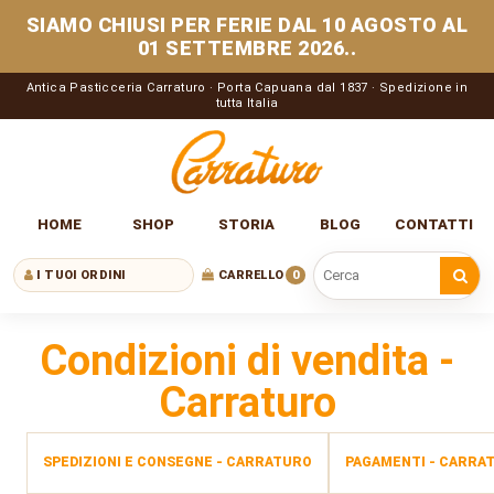
SIAMO CHIUSI PER FERIE DAL 10 AGOSTO AL
01 SETTEMBRE 2026..
Antica Pasticceria Carraturo · Porta Capuana dal 1837 · Spedizione in
tutta Italia
HOME
SHOP
STORIA
BLOG
CONTATTI
I TUOI ORDINI
CARRELLO
0
Cerca nel sito
Condizioni di vendita -
Carraturo
SPEDIZIONI E CONSEGNE - CARRATURO
PAGAMENTI - CARRA