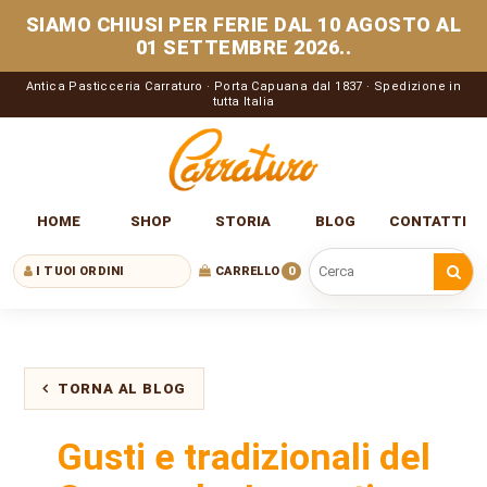
SIAMO CHIUSI PER FERIE DAL 10 AGOSTO AL
01 SETTEMBRE 2026..
Antica Pasticceria Carraturo · Porta Capuana dal 1837 · Spedizione in
tutta Italia
HOME
SHOP
STORIA
BLOG
CONTATTI
I TUOI ORDINI
CARRELLO
0
Cerca nel sito
TORNA AL BLOG
Gusti e tradizionali del