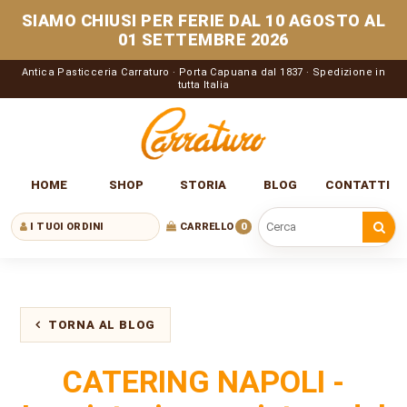
SIAMO CHIUSI PER FERIE DAL 10 AGOSTO AL
01 SETTEMBRE 2026
Antica Pasticceria Carraturo · Porta Capuana dal 1837 · Spedizione in
tutta Italia
HOME
SHOP
STORIA
BLOG
CONTATTI
I TUOI ORDINI
CARRELLO
0
Cerca nel sito
TORNA AL BLOG
CATERING NAPOLI -