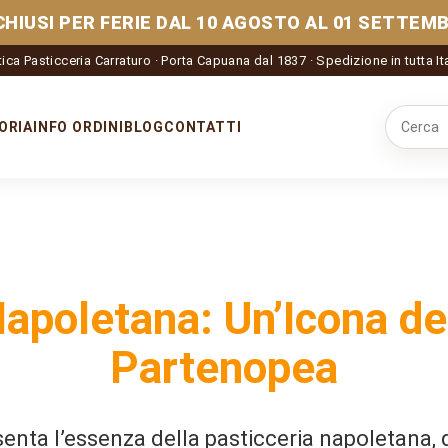
CHIUSI PER FERIE DAL 10 AGOSTO AL 01 SETTEMB
ica Pasticceria Carraturo · Porta Capuana dal 1837 · Spedizione in tutta It
ORIA
INFO ORDINI
BLOG
CONTATTI
Cerca nel
Napoletana: Un’Icona de
Partenopea
senta l’essenza della pasticceria napoletana, 