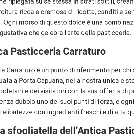
e ripiegata su se stessa in strati sottili, cre
rcitura ricca e cremosa di ricotta, canditi e s
ori. Ogni morso di questo dolce è una combina
ustativa che celebra l'arte della pasticceria.
ica Pasticceria Carraturo
ia Carraturo è un punto di riferimento per chi 
uata a Porta Capuana, nella nostra unica e sto
oletani e dei visitatori con la sua offerta di p
nza dubbio uno dei suoi punti di forza, e ogni 
elibatezze con ingredienti freschi e di alta qu
a sfogliatella dell’Antica Past