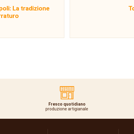
poli: La tradizione
T
rraturo
Fresco quotidiano
produzione artigianale