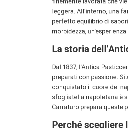
finemente lavorata che vien
leggera. All'interno, una fa
perfetto equilibrio di sap
morbidezza, un'esperienza g
La storia dell’Ant
Dal 1837, l'Antica Pasticcer
preparati con passione. Sit
conquistato il cuore dei nap
sfogliatella napoletana è se
Carraturo prepara queste pr
Perché scegliere l