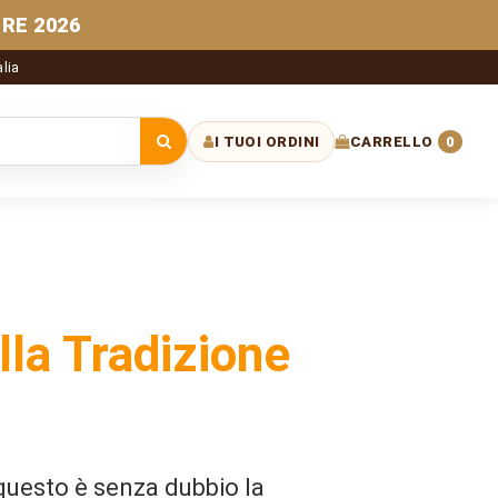
RE 2026
alia
I TUOI ORDINI
CARRELLO
0
 sito
lla Tradizione
questo è senza dubbio la