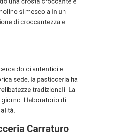
ando una crosta croccante e
emolino si mescola in un
zione di croccantezza e
cerca dolci autentici e
rica sede, la pasticceria ha
relibatezze tradizionali. La
giorno il laboratorio di
alità.
icceria Carraturo