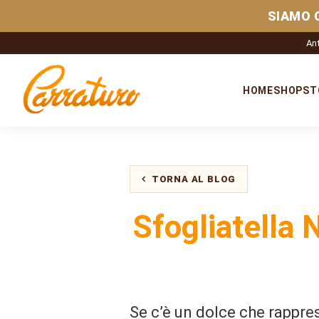
SIAMO 
Ant
HOME
SHOP
ST
TORNA AL BLOG
Sfogliatella 
Se c’è un dolce che rappre