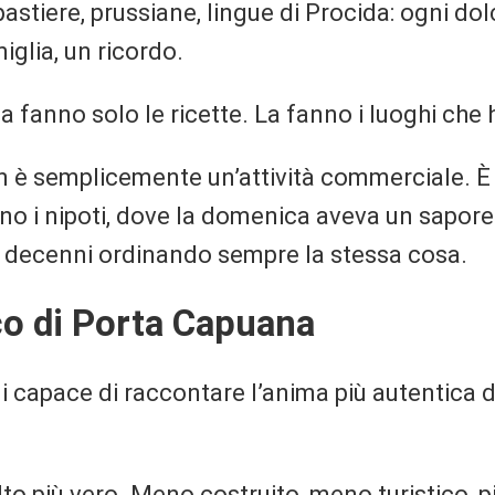
, pastiere, prussiane, lingue di Procida: ogni d
iglia, un ricordo.
a fanno solo le ricette. La fanno i luoghi che
 è semplicemente un’attività commerciale. È un
o i nipoti, dove la domenica aveva un sapore p
 decenni ordinando sempre la stessa cosa.
ico di Porta Capuana
i capace di raccontare l’anima più autentica de
to più vero. Meno costruito, meno turistico, pi