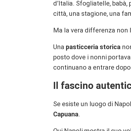
d’Italia. Sfogliatelle, babà
città, una stagione, una fam
Ma la vera differenza non l
Una
pasticceria storica
non
posto dove i nonni portavan
continuano a entrare dopo
Il fascino autent
Se esiste un luogo di Napol
Capuana
.
Qui Napoli mostra il suo vol