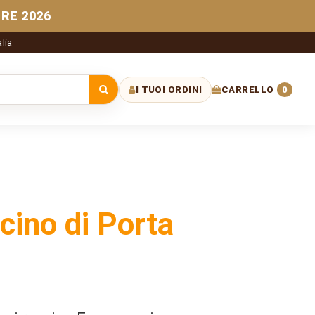
RE 2026
alia
I TUOI ORDINI
CARRELLO
0
 sito
scino di Porta