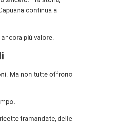
a Capuana continua a
 ancora più valore.
i
oni. Ma non tutte offrono
tempo.
 ricette tramandate, delle