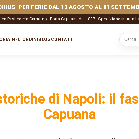
CHIUSI PER FERIE DAL 10 AGOSTO AL 01 SETTEMB
ica Pasticceria Carraturo · Porta Capuana dal 1837 · Spedizione in tutta It
ORIA
INFO ORDINI
BLOG
CONTATTI
Cerca nel
toriche di Napoli: il fa
Capuana