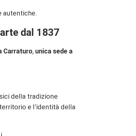
e autentiche.
parte dal 1837
a Carraturo
,
unica sede a
ici della tradizione
rritorio e l’identità della
i.