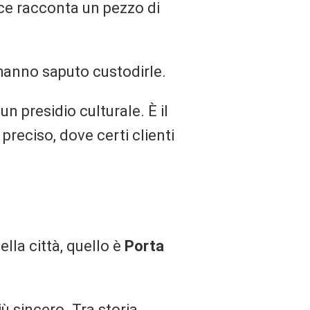
olce racconta un pezzo di
 hanno saputo custodirle.
 presidio culturale. È il
reciso, dove certi clienti
lla città, quello è
Porta
ù sincero. Tra storia,