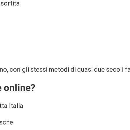
ssortita
o, con gli stessi metodi di quasi due secoli fa
 online?
ta Italia
esche