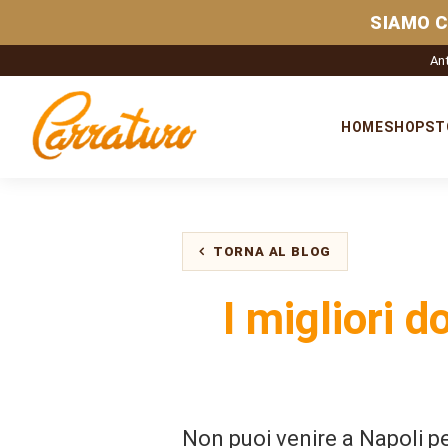
SIAMO C
Ant
HOME
SHOP
ST
TORNA AL BLOG
I migliori d
Non puoi venire a Napoli p