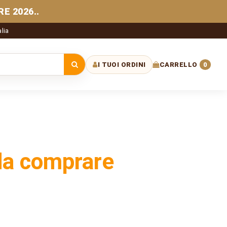
E 2026..
alia
I TUOI ORDINI
CARRELLO
0
 sito
i da comprare