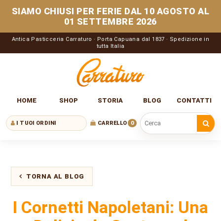
SIAMO CHIUSI PER FERIE DAL 10 AGOSTO AL
01 SETTEMBRE 2026
Antica Pasticceria Carraturo · Porta Capuana dal 1837 · Spedizione in
tutta Italia
HOME
SHOP
STORIA
BLOG
CONTATTI
I TUOI ORDINI
CARRELLO
0
Cerca nel sito
TORNA AL BLOG
I Cornetti Napoletani: Una