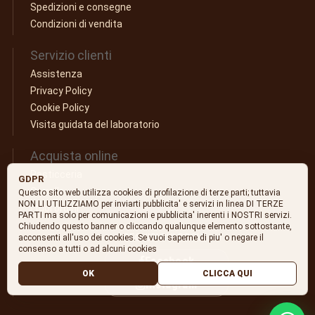
Spedizioni e consegne
Condizioni di vendita
Servizio clienti
Assistenza
Privacy Policy
Cookie Policy
Visita guidata del laboratorio
Acquista online
Pasticceria
GDPR
Carrello
Questo sito web utilizza cookies di profilazione di terze parti; tuttavia
NON LI UTILIZZIAMO per inviarti pubblicita' e servizi in linea DI TERZE
I tuoi ordini
PARTI ma solo per comunicazioni e pubblicita' inerenti i NOSTRI servizi.
Chiudendo questo banner o cliccando qualunque elemento sottostante,
SEGUICI SUI SOCIAL
acconsenti all'uso dei cookies. Se vuoi saperne di piu' o negare il
consenso a tutti o ad alcuni cookies
Facebook
OK
CLICCA QUI
Instagram