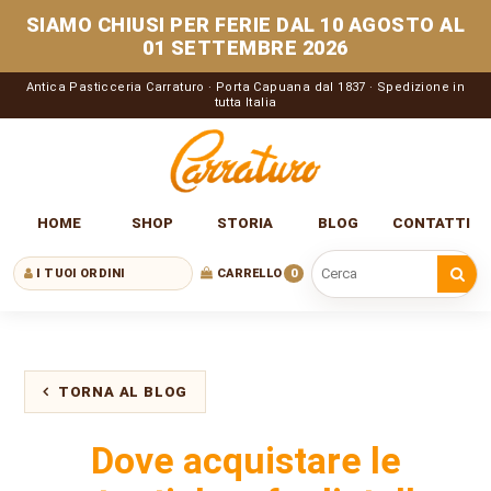
SIAMO CHIUSI PER FERIE DAL 10 AGOSTO AL
01 SETTEMBRE 2026
Antica Pasticceria Carraturo · Porta Capuana dal 1837 · Spedizione in
tutta Italia
HOME
SHOP
STORIA
BLOG
CONTATTI
I TUOI ORDINI
CARRELLO
0
Cerca nel sito
TORNA AL BLOG
Dove acquistare le