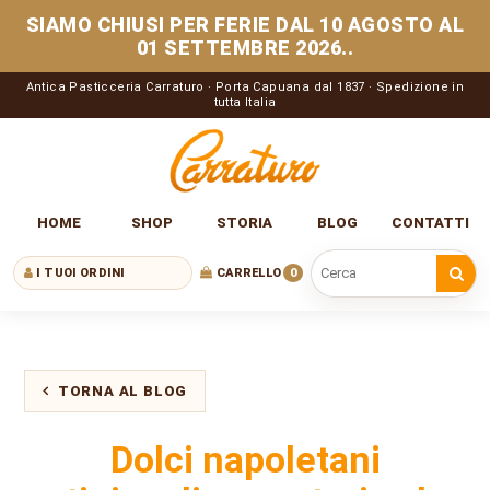
SIAMO CHIUSI PER FERIE DAL 10 AGOSTO AL
01 SETTEMBRE 2026..
Antica Pasticceria Carraturo · Porta Capuana dal 1837 · Spedizione in
tutta Italia
HOME
SHOP
STORIA
BLOG
CONTATTI
I TUOI ORDINI
CARRELLO
0
Cerca nel sito
TORNA AL BLOG
Dolci napoletani